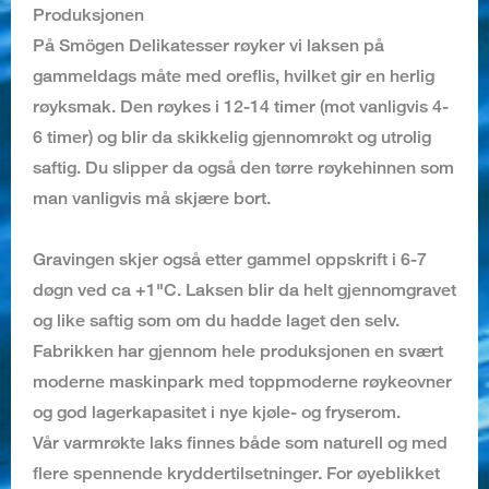
Produksjonen
På Smögen Delikatesser røyker vi laksen på
gammeldags måte med oreflis, hvilket gir en herlig
røyksmak. Den røykes i 12-14 timer (mot vanligvis 4-
6 timer) og blir da skikkelig gjennomrøkt og utrolig
saftig. Du slipper da også den tørre røykehinnen som
man vanligvis må skjære bort.
Gravingen skjer også etter gammel oppskrift i 6-7
døgn ved ca +1"C. Laksen blir da helt gjennomgravet
og like saftig som om du hadde laget den selv.
Fabrikken har gjennom hele produksjonen en svært
moderne maskinpark med toppmoderne røykeovner
og god lagerkapasitet i nye kjøle- og fryserom.
Vår varmrøkte laks finnes både som naturell og med
flere spennende kryddertilsetninger. For øyeblikket