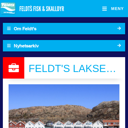
MENY
Om Feldt's
Hjemmeside
Kart
Nyhetsarkiv
Feldts laxfabrik
Sortiment
2024
FELDT'S LAKSEFABRIKK
Om Feldt's
SØK I ARKIVET
Oppskrifter
Kontakt oss