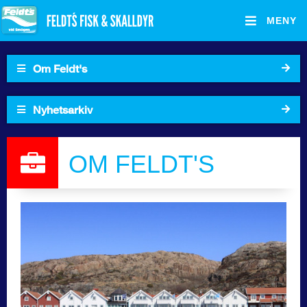
MENY
Om Feldt's
Hjemmeside
Kart
Nyhetsarkiv
Feldts laxfabrik
Sortiment
2024
OM FELDT'S
Om Feldt's
SØK I ARKIVET
Oppskrifter
Kontakt oss