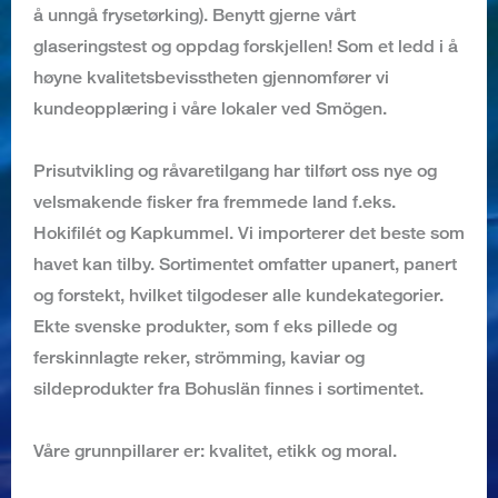
å unngå frysetørking). Benytt gjerne vårt
glaseringstest og oppdag forskjellen! Som et ledd i å
høyne kvalitetsbevisstheten gjennomfører vi
kundeopplæring i våre lokaler ved Smögen.
Prisutvikling og råvaretilgang har tilført oss nye og
velsmakende fisker fra fremmede land f.eks.
Hokifilét og Kapkummel. Vi importerer det beste som
havet kan tilby. Sortimentet omfatter upanert, panert
og forstekt, hvilket tilgodeser alle kundekategorier.
Ekte svenske produkter, som f eks pillede og
ferskinnlagte reker, strömming, kaviar og
sildeprodukter fra Bohuslän finnes i sortimentet.
Våre grunnpillarer er: kvalitet, etikk og moral.