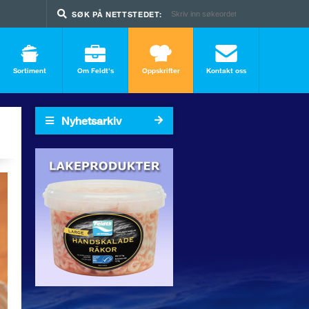
SØK PÅ NETTSTEDET:
Sortiment
Om Feldt's
Oppskrifter
Kontakt oss
Nyhetsarkiv
2024
SØK I ARKIVET