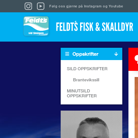
Følg oss gjerne på
Instagram
og
Youtube
Oppskrifter
SILD OPPSKRIFTER
Brantevikssill
MINUTSILD
OPPSKRIFTER