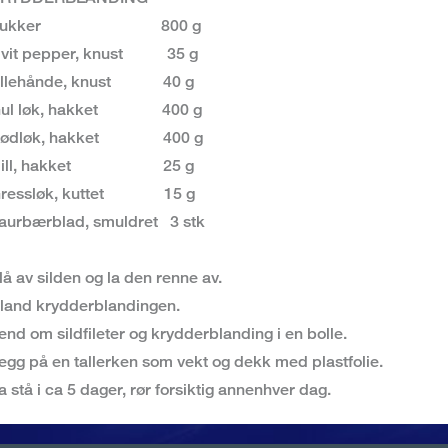
Sukker 800 g
vit pepper, knust 35 g
llehånde, knust 40 g
ul løk, hakket 400 g
ødløk, hakket 400 g
Dill, hakket 25 g
ressløk, kuttet 15 g
aurbærblad, smuldret 3 stk
lå av silden og la den renne av.
land krydderblandingen.
end om sildfileter og krydderblanding i en bolle.
egg på en tallerken som vekt og dekk med plastfolie.
a stå i ca 5 dager, rør forsiktig annenhver dag.