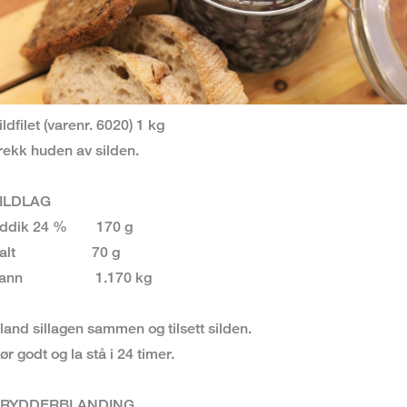
ildfilet (
varenr.
6020) 1 kg
rekk huden av silden.
ILDLAG
ddik 24 % 170 g
Salt 70 g
Vann 1.170 kg
land sillagen sammen og tilsett silden.
ør godt og la stå i 24 timer.
RYDDERBLANDING