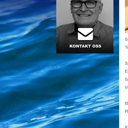
S
T
S
E
B
R
K