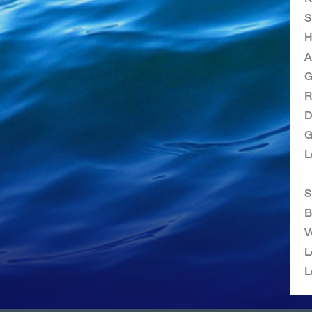
H
A
G
R
G
L
S
B
V
L
L